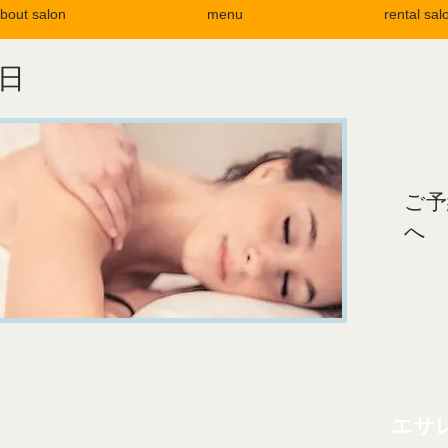
bout salon
menu
rental sal
日
ご予
へ
エサ