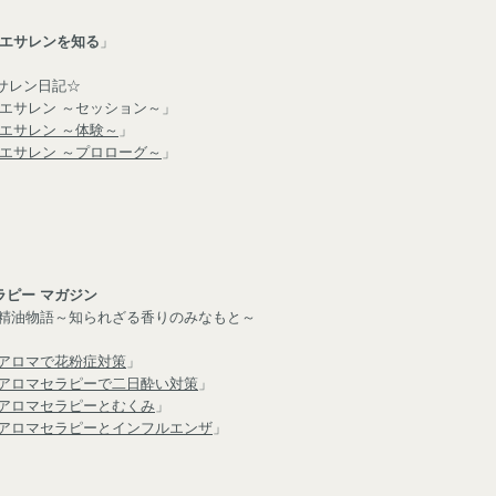
エサレンを知る
」
サレン日記☆
「エサレン ～セッション～」
エサレン ～体験～
」
エサレン ～プロローグ～
」
ラピー マガジン
「精油物語～知られざる香りのみなもと～
アロマで花粉症対策
」
アロマセラピーで二日酔い対策
」
アロマセラピーとむくみ
」
アロマセラピーとインフルエンザ
」