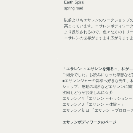
Earth Spiral
spring road
以前よりもエサレンのワークショップ
高まっています。エサレンボディワー
より反映されるので、色々な方のトリ
エサレンの世界がますます広がりますよー
「
エサレン ～エサレンを知る～
」私がエ
ご紹介でした。お読みになった感想など
■エサレンジャーの皆様へ好きな先生、
ショップ、感動の場所などエサレンに関
次回もどうぞお楽しみに☆彡
エサレン／4 「エサレン ～セッション～
エサレン／3 「エサレン ～体験～」
エサレン／初日 「エサレン ～プロロー
エサレンボディワークのページ