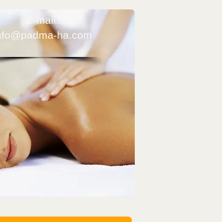
​E-mail:
nfo@padma-ha.com