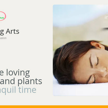
i
 Arts​
salon
e loving
 and plants
nquil time