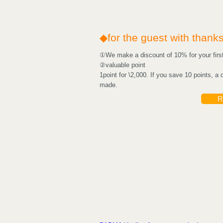
◆for the guest with thank
①We make a discount of 10% for your first 
②valuable point
1point for \2,000. If you save 10 points, a 
made.
R