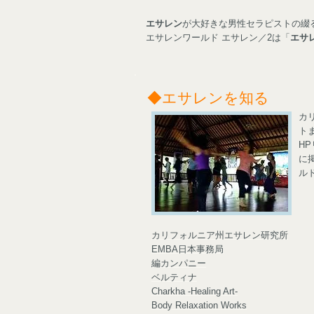
エサレン
が大好きな男性セラピストの綴
エサレンワールド エサレン／2は「
エサ
◆エサレンを知る
カ
ト
H
に
ル
カリフォルニア州エサレン研究所
EMBA日本事務局
編カンパニー
ベルティナ
Charkha -Healing Art-
Body Relaxation Works