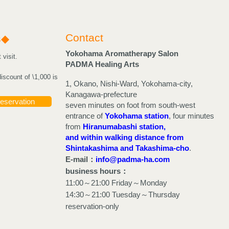
Contact
s◆
Yokohama Aromatherapy Salon
visit.
PADMA Healing Arts
discount of \1,000 is
1, Okano, Nishi-Ward, Yokohama-city,
Kanagawa-prefecture
eservation
seven minutes on foot from south-west
entrance of
Yokohama station
, four minutes
from
Hiranumabashi station,
and within walking distance from
Shintakashima and Takashima-cho
.
E-mail：
info@padma-ha.com
business hours：
11:00～21:00 Friday～Monday
14:30～21:00 Tuesday～Thursday
reservation-only