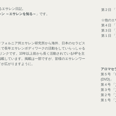
るエサレン日記。
第２日 「
レン ～エサレンを知る～
」です。
☆他のエ
第４日 
第３日 「
第１日 「
リフォルニア州エサレン研究所から海外、日本のセラピス
まで長年エサレンボディワークの活動をしていらっしゃる
Pリンクです。10年以上前から長く活動されているHPを主
掲載しています。掲載は一部ですが、皆様のエサレンワー
ドが広がりますように。
アロマセ
第５号 
(DVD)」
第４号 「
第３号 「
第２号 「
第１号 「