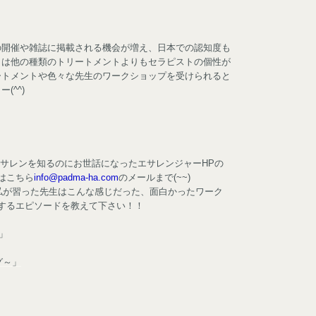
の開催や雑誌に掲載される機会が増え、日本での認知度も
クは他の種類のトリートメントよりもセラピストの個性が
ートメントや色々な先生のワークショップを受けられると
(^^)
サレンを知るのにお世話になったエサレンジャーHPの
はこちら
info@padma-ha.com
のメールまで(~~)
私が習った先生はこんな感じだった、面白かったワーク
するエピソードを教えて下さい！！
」
グ～」