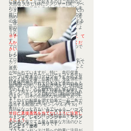
に侵入することで起きるのはご存知のと
天然塩 大さじ1杯にジンジャー1滴、ラベ
おりです。そのためインフルエンザを未
ンダー1滴、ローズマリー1滴40～42℃の
然に防ぐには、ウイルスと戦うための体
熱めのお湯に、このブレンドしたものを
の免疫力をUPさせたり、体内に侵入する
ご使用ください。血行を良くして、発汗
前のウイルスを撃退したり、取り除くよ
を促すブレンドです。
うなことが必要になることが分かりま
※子供や敏感肌の方、妊娠6ヶ月以内、て
す。
んかん、高血圧の方は使用しないでくだ
アロマセラピーはどのように役に立つで
さい。
しょうか？
レシピ２：蒸気吸入法
アロマセラピーで使用する精油(エッセン
カップに熱湯を入れて、精油2滴を入れて
シャルオイル)には様々な効能があること
蒸気と一緒に香りを吸う。ティートリ
が知られていますが、特に、血行促進、
ー、ローズマリー、ペパーミントからお
ハーブは欧米ではアロマセラピーのよう
抗ウイルス作用、抗菌作用、免疫強壮作
好きな精油を選ぶと良いでしょう。
に医療に用いられているほど薬効のある
用(免疫力UP)、抗炎症作用をもつ精油が
例）ティートリー2滴や、ティートリー1
ものもあり、心を癒す効果も兼ね備えて
インフルエンザ対策には有効と考えられ
滴＋ペパーミント1滴など。精油の効能
います。日本の伝統的な民間薬であった
ます。
と、のどの粘膜を潤す効果で一石二鳥で
ドクダミや柿の葉もハーブの一種で、お
該当する精油(エッセンシャルオイル)
す。
世話になった方もいるでしょう。ハーブ
は、
ティートリー、ローズマリー、ペパ
※目に直接蒸気を当てないように注意し
ティーはハーブの持つ有効成分を私たち
ーミント、レモン、ジンジャー、フラン
ましょう。
の心身に役立てる最も簡単な方法のひと
キンセンス、ユーカリ
です。
レシピ３：塗布
つです。
フランキンセンスは肌への効果に注目が