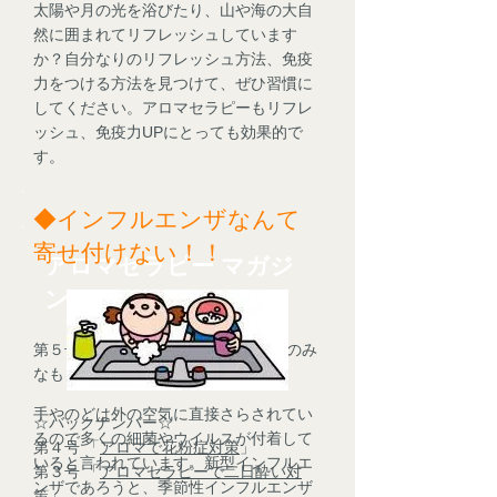
太陽や月の光を浴びたり、山や海の大自
然に囲まれてリフレッシュしています
か？自分なりのリフレッシュ方法、免疫
力をつける方法を見つけて、ぜひ習慣に
してください。アロマセラピーもリフレ
ッシュ、免疫力UPにとっても効果的で
す。
◆インフルエンザなんて
寄せ付けない！！
アロマセラピー マガジ
ン
第５号 「精油物語～知られざる香りのみ
なもと～(DVD)」
手やのどは外の空気に直接さらされてい
☆バックナンバー☆
るので多くの細菌やウイルスが付着して
第４号 「
アロマで花粉症対策
」
いると言われています。新型インフルエ
第３号 「
アロマセラピーで二日酔い対
ンザであろうと、季節性インフルエンザ
策
」