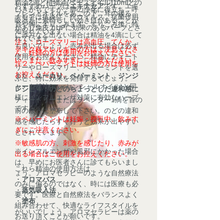
精油2滴と植物油(ベースオイル)10mlとの
おすすめハーブは
エキナセア
です。エキ
いきがちですが、肺の浄化に役立ち、呼
ブレンドオイルをあごの下、耳の後ろ、
ナセアは抗炎症、抗ウイルス、抗菌作用
吸器系に素晴らしい効き目があることが
首や胸にすりこみます。すりこみ後、特
があり免疫力UPに効果のあるハーブとさ
知られています。
に赤みなど出ない場合は精油を4滴にして
れています。
注１：ローズマリーは高血圧、てんか
も良いでしょう。赤みが出る場合は必ず
※キク科アレルギーの方はご注意くださ
ん、妊婦の方は使用をお控えください。
使用をお控えください。精油にティート
い。また、飲みすぎにご注意ください。
注２：ペパーミントは妊婦の方は使用を
リーやローズマリー、ペパーミントを選
お控えください。
また、
ユーカリ、ペパーミント、ジンジ
ぶと、特に効果を発揮するでしょう。
ャー
も精油(エッセンシャルオイル)と同
レシピ４：のどのちょっとした違和感に
様にインフルエンザ対策に有効なハーブ
ティートリーまたはラベンダー1滴を首の
です。
前のほうに塗布して下さい。のどの違和
※ペパーミントは妊娠・授乳中、飲みす
感を感じたらすぐ行うと効果が出やすい
ぎにご注意ください。
とされています。
※敏感肌の方、刺激を感じたり、赤みが
※インフルエンザや風邪にかかった場合
出る場合はご使用をお控えください。
は、早めにお医者さんに診てもらいまし
これら精油の使用方法は、
ょう。アロマセラピーのような自然療法
・
アロマバス
のみに偏るのではなく、時には医療も必
・
蒸気吸入法
要です。医療と自然療法をバランスよく
・
塗布
組み合わせて、快適なライフスタイルを
がいいでしょう。アロマセラピーは薬の
お送り頂くことが願いです。