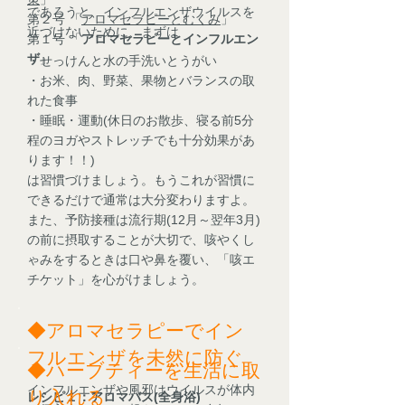
であろうと、インフルエンザウイルスを
第２号 「
アロマセラピーとむくみ
」
近づけないために、まずは
第１号 「
アロマセラピーとインフルエン
ザ
」
・せっけんと水の手洗いとうがい
・お米、肉、野菜、果物とバランスの取
れた食事
・睡眠・運動(休日のお散歩、寝る前5分
程のヨガやストレッチでも十分効果があ
ります！！)
は習慣づけましょう。もうこれが習慣に
できるだけで通常は大分変わりますよ。
また、予防接種は流行期(12月～翌年3月)
の前に摂取することが大切で、咳やくし
ゃみをするときは口や鼻を覆い、「咳エ
チケット」を心がけましょう。
◆アロマセラピーでイン
フルエンザを未然に防ぐ
◆ハーブティーを生活に取
インフルエンザや風邪はウイルスが体内
り入れる
レシピ１：アロマバス(全身浴)