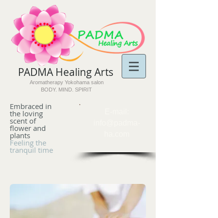
PADMA Healing Arts​
Aromatherapy Yokohama salon
BODY. MIND. SPIRIT
Embraced in
​E-mail:
the loving
scent of
info@padma-
flower and
ha.com
plants
Feeling the
tranquil time