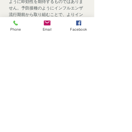
ように即効性を期待するものではありま
せん。予防接種のようにインフルエンザ
流行期前から取り組むことで、よりイン
フルエンザ対策とし
Phone
Email
Facebook
ての効果が上がります。始めは3日に1
回、また、週に1回でも構いません。無理
なく自分のペースで帰宅後や就寝前な
ど、右にご紹介するレシピを生活に取り
入れてみて下さい。
◆for the guest with
thanks◆
①We make a discount of 10% for your
first visit.
②valuable point
1point for \2,000. If you save 10 points, a
discount of \1,000 is made.