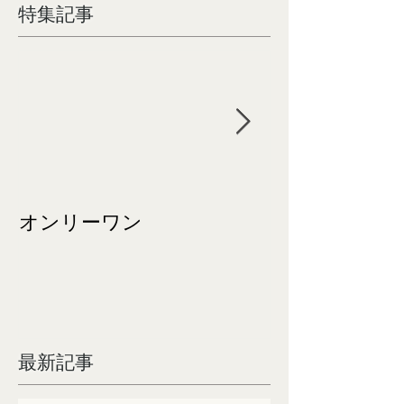
特集記事
オンリーワン
成人式おめで
す。
最新記事