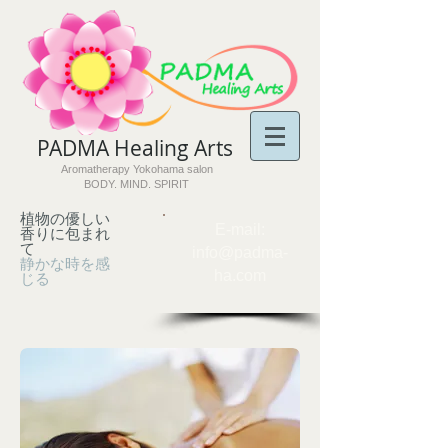
PADMA Healing Arts​
Aromatherapy Yokohama salon
BODY. MIND. SPIRIT
植物の優しい
​E-mail:
香りに包まれ
て
info@padma-
静かな時を感
ha.com
じる