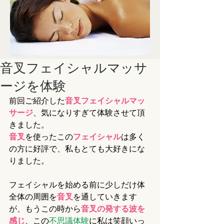
音叉フェイシャルマッサ
ージを体験
前回ご紹介した
音叉フェイシャルマッ
サージ
、気になりすぎて体験させて頂
きました。
音叉
を使ったこの
フェイシャル
は多く
の方に好評で、私もとても大好きにな
りました。
フェイシャルを始める前に少しだけ体
全体の周囲を
音叉
を通していきます
が、もうこの時から
音叉の発する波を
感じ
、この
不思議体験
に私は笑顔いっ