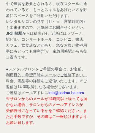
中で練習を必要とされる方、現在スクールに通
われている方、もっとスキルをあげたい方を対
象にスペースをご利用いただけます。
レンタルサロンの見学（月～日：営業時間内）
も出来ますので、お気軽にお問合せください。
JR川崎駅
からは徒歩7分、近所にはラゾーナ、
駅ビル、コンサートホール、コンビニ、書店、
カフェ、飲食店などがあり、急なお買い物や用
事にもとっても便利(^^)v 京急川崎駅からも徒
歩圏内です。
●レンタルサロンをご希望の場合は、
お名前、
利用目的、希望日時をメールでご連絡下さい。
料金、備品等の詳細をご返信いたします。※ご
返信は14:00以降になる場合がございます。
ご連絡はメールアドレス
info@padma-ha.com
※サロンからのメールが24時間以上経っても届
かない場合、サロンからのメールアドレスが
受信許可になっているかをご確認ください。ま
たお手数ですが、その際はご一報頂けますよう
お願い致します。