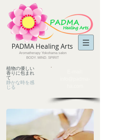
PADMA Healing Arts​
Aromatherapy Yokohama salon
BODY. MIND. SPIRIT
植物の優しい
​E-mail:
香りに包まれ
て
info@padma-
静かな時を感
ha.com
じる