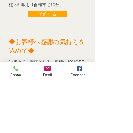
桜木町駅より自転車で10分。
予約する
◆お客様へ感謝の気持ちを
込めて◆
①初めてご来店されるお客様は10%OFF
にてお受け頂けます。(アロマセラピー、
Phone
Email
Facebook
エサレンボディワーク、ラストーンセラ
ピー、リフレッシュトリートメント、マ
タニティアロマが対象です)
②お得なポイント制度(
ポイント制は終了
しました
)
\2,000でスタンプ1ポイント。ポイントが
貯まるとお会計がお得に​なります。(①の
メニュー内容が対象です)
予約をする