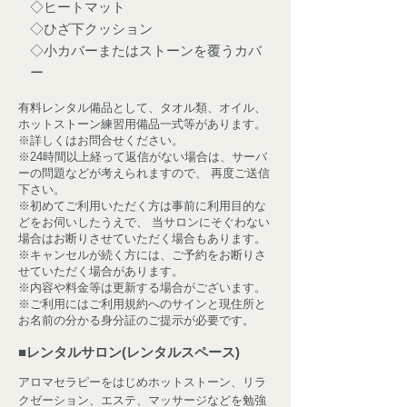
◇ヒートマット
◇ひざ下クッション
◇小カバーまたはストーンを覆うカバ
ー
有料レンタル備品として、タオル類、オイル、
ホットストーン練習用備品一式等があります。
※詳しくはお問合せください。
※24時間以上経って返信がない場合は、サーバ
ーの問題などが考えられますので、 再度ご送信
下さい。
※初めてご利用いただく方は事前に利用目的な
どをお伺いしたうえで、 当サロンにそぐわない
場合はお断りさせていただく場合もあります。
※キャンセルが続く方には、ご予約をお断りさ
せていただく場合があります。
※内容や料金等は更新する場合がございます。
※ご利用にはご利用規約へのサインと現住所と
お名前の分かる身分証のご提示が必要です。
■
レンタルサロン(レンタルスペース)
アロマセラピーをはじめホットストーン、リラ
クゼーション、エステ、マッサージなどを勉強