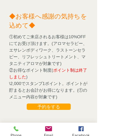
◆お客様へ感謝の気持ちを
込めて◆
①初めてご来店されるお客様は10%OFF
にてお受け頂けます。(アロマセラピー、
エサレンボディワーク、ラストーンセラ
ピー、リフレッシュトリートメント、マ
タニティアロマが対象です)
②お得なポイント制度(
ポイント制は終了
しました
)
\2,000でスタンプ1ポイント。ポイントが
貯まるとお会計がお得に​なります。(①の
メニュー内容が対象です)
予約をする
お問合わせ
川崎 アロマセラピーサロン
Phone
Email
Facebook