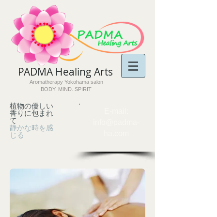
PADMA Healing Arts​
Aromatherapy Yokohama salon
BODY. MIND. SPIRIT
植物の優しい
​E-mail:
香りに包まれ
て
info@padma-
静かな時を感
ha.com
じる