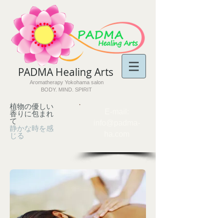
PADMA Healing Arts​
Aromatherapy Yokohama salon
BODY. MIND. SPIRIT
植物の優しい
​E-mail:
香りに包まれ
て
info@padma-
静かな時を感
ha.com
じる